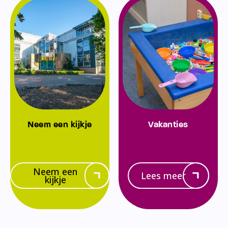
Neem een kijkje
Vakanties
Neem een
Lees meer
kijkje