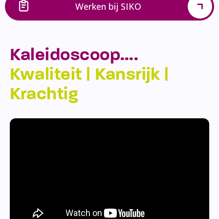
Werken bij SIKO
Kaleidoscoop….
Kwaliteit | Kansrijk |
Krachtig