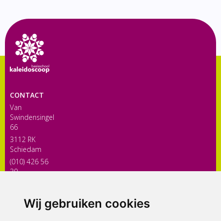
CONTACT
Van
Swindensingel
66
3112 RK
Schiedam
(010) 426 56
30
directiekaleidoscoop@siko.nl
Wij gebruiken cookies
ONDERDEEL VAN