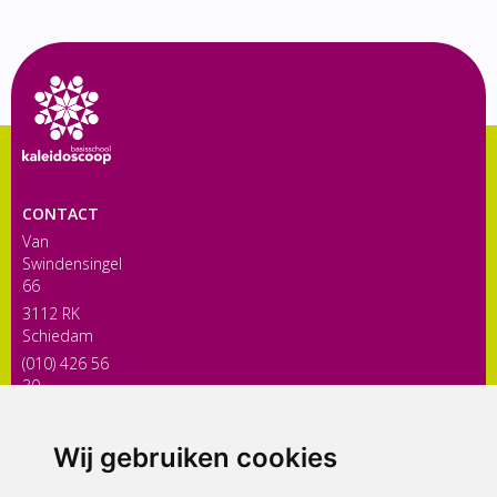
CONTACT
Van
Swindensingel
66
3112 RK
Schiedam
(010) 426 56
30
directiekaleidoscoop@siko.nl
Wij gebruiken cookies
ONDERDEEL VAN