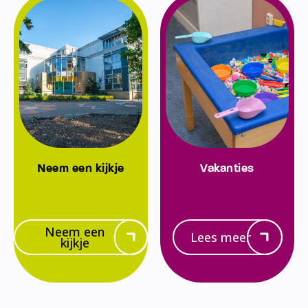
Neem een kijkje
Vakanties
Neem een
Lees meer
kijkje