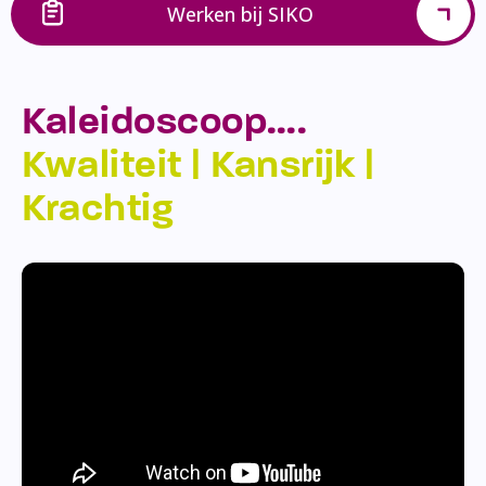
Werken bij SIKO
Kaleidoscoop….
Kwaliteit | Kansrijk |
Krachtig