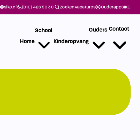
@siko.nl
(010) 426 56 30
Zoeken
Vacatures
Ouderapp
SIKO
Contact
Ouders
School
Home
Kinderopvang