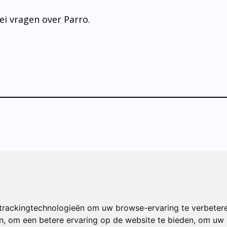
ei vragen over Parro.
trackingtechnologieën om uw browse-ervaring te verbeter
singel 66
n
,
om een betere ervaring op de website te bieden
,
om uw i
hiedam