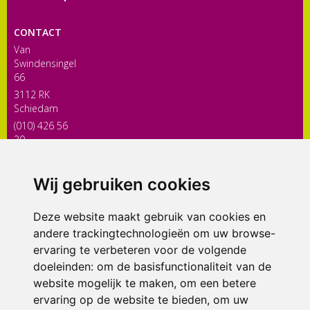
CONTACT
Van
Swindensingel
66
3112 RK
Schiedam
(010) 426 56
30
directiekaleidoscoop@siko.nl
Wij gebruiken cookies
ONDERDEEL VAN
Deze website maakt gebruik van cookies en
andere trackingtechnologieën om uw browse-
ervaring te verbeteren voor de volgende
doeleinden:
om de basisfunctionaliteit van de
website mogelijk te maken
,
om een betere
ervaring op de website te bieden
,
om uw