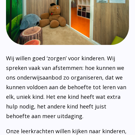
Bibliotheek
Documenten
Leerlingenzorg
Jeugdfonds Sport en Cultuur
Schooltandarts
Wij willen goed ‘zorgen’ voor kinderen. Wij
spreken vaak van afstemmen: hoe kunnen we
ons onderwijsaanbod zo organiseren, dat we
kunnen voldoen aan de behoefte tot leren van
elk, uniek kind. Het ene kind heeft wat extra
hulp nodig, het andere kind heeft juist
behoefte aan meer uitdaging.
Onze leerkrachten willen kijken naar kinderen,