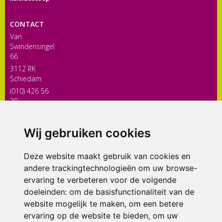
CONTACT
Van
Swindensingel
66
3112 RK
Schiedam
(010) 426 56
30
directiekaleidoscoop@siko.nl
Wij gebruiken cookies
ONDERDEEL VAN
Deze website maakt gebruik van cookies en
andere trackingtechnologieën om uw browse-
ervaring te verbeteren voor de volgende
doeleinden:
om de basisfunctionaliteit van de
website mogelijk te maken
,
om een betere
ervaring op de website te bieden
,
om uw