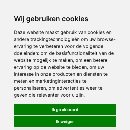
directiekaleidoscoop@siko.nl
Wij gebruiken cookies
ONDERDEEL VAN
Deze website maakt gebruik van cookies en
andere trackingtechnologieën om uw browse-
ervaring te verbeteren voor de volgende
doeleinden:
om de basisfunctionaliteit van de
website mogelijk te maken
,
om een betere
ervaring op de website te bieden
,
om uw
interesse in onze producten en diensten te
© 2026 Kaleidoscoop | Alle rechten voorbehouden
meten en marketinginteracties te
personaliseren
,
om advertenties weer te
Privacy policy
|
Disclaimer
|
Klachtenregeling
|
RSIN en Anbi
|
Cookie
geven die relevanter voor u zijn
voorkeuren
.
Crealisatie
The MindOffice
Ik ga akkoord
Ik weiger