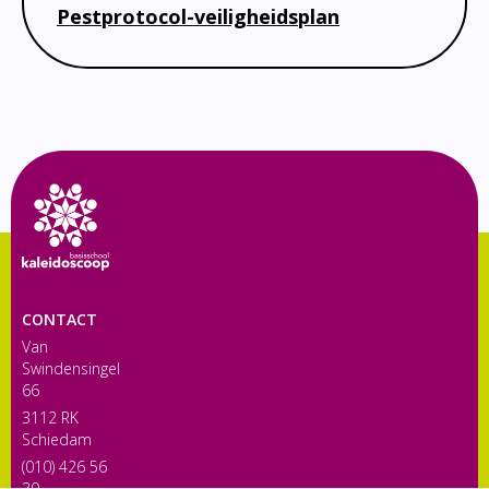
Bibliotheek
Documenten
Pestprotocol-veiligheidsplan
Leerlingenzorg
Jeugdfonds Sport en Cultuur
Schooltandarts
CONTACT
Van
Swindensingel
66
3112 RK
Schiedam
(010) 426 56
30