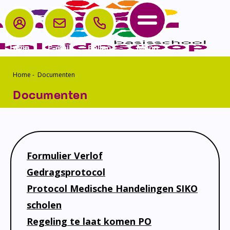
Login
E-mail
Bellen
Menu
Home
-
Documenten
School
Ouders
Contact
Home
Documenten
School
Het Team
Samenwerken
Aanmelden
Kinderopvang
Schoolgids
Parro
Contact
Ouders
Schooltijden en vakanties
Medezeggenschapsraad
Formulier Verlof
Contact
Verlof/verzuim
Vrijwillige ouderbijdrage
Gedragsprotocol
Protocol Medische Handelingen SIKO
Sport
Klachtenregeling
scholen
Schoolplan
Privacyverklaring
Regeling te laat komen PO