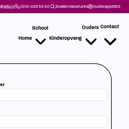
@siko.nl
(010) 426 56 30
Zoeken
Vacatures
Ouderapp
SIKO
Contact
Ouders
School
Home
Kinderopvang
er