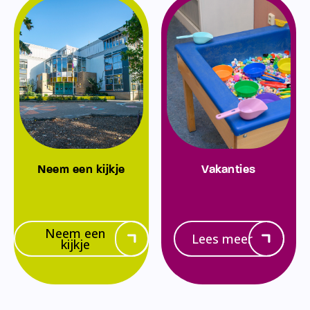
Neem een kijkje
Vakanties
Neem een
Lees meer
kijkje