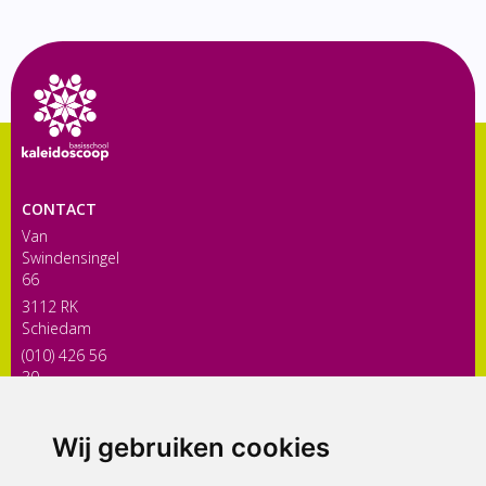
CONTACT
Van
Swindensingel
66
3112 RK
Schiedam
(010) 426 56
30
directiekaleidoscoop@siko.nl
Wij gebruiken cookies
ONDERDEEL VAN