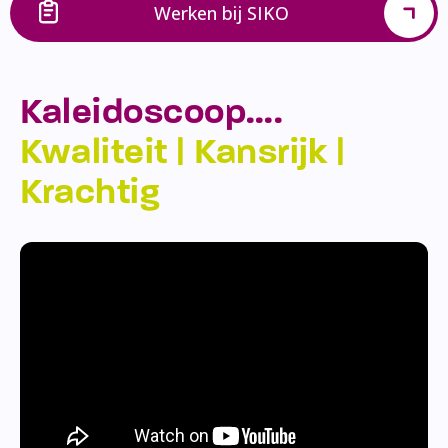
Werken bij SIKO
Kaleidoscoop….
Kwaliteit | Kansrijk |
Krachtig