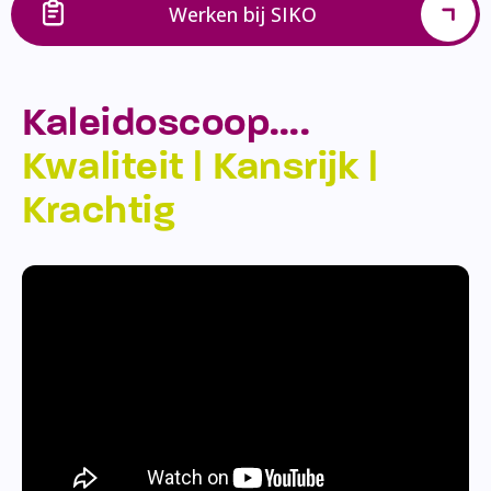
Werken bij SIKO
Kaleidoscoop….
Kwaliteit | Kansrijk |
Krachtig