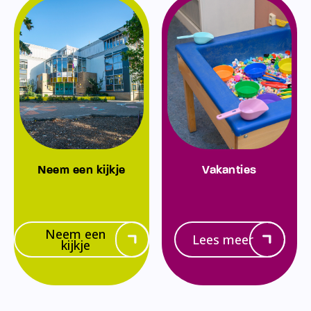
Neem een kijkje
Vakanties
Neem een
Lees meer
kijkje