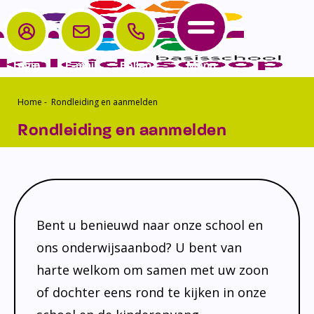
Login
E-mail
Bellen
Menu
Home
-
Rondleiding en aanmelden
School
Ouders
Contact
Home
Rondleiding en aanmelden
School
Het Team
Samenwerken
Aanmelden
Kinderopvang
Schoolgids
Parro
Contact
Ouders
Schooltijden en vakanties
Medezeggenschapsraad
Bent u benieuwd naar onze school en
Contact
Verlof/verzuim
Vrijwillige ouderbijdrage
ons onderwijsaanbod? U bent van
Sport
Klachtenregeling
harte welkom om samen met uw zoon
Schoolplan
Privacyverklaring
of dochter eens rond te kijken in onze