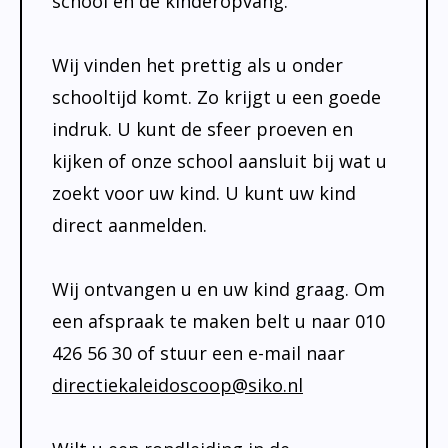
school en de kinderopvang.
Bibliotheek
Documenten
Leerlingenzorg
Wij vinden het prettig als u onder
Jeugdfonds Sport en Cultuur
schooltijd komt. Zo krijgt u een goede
Schooltandarts
indruk. U kunt de sfeer proeven en
kijken of onze school aansluit bij wat u
zoekt voor uw kind. U kunt uw kind
direct aanmelden.
Wij ontvangen u en uw kind graag. Om
een afspraak te maken belt u naar 010
426 56 30 of stuur een e-mail naar
directiekaleidoscoop@siko.nl