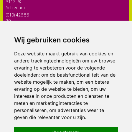
3112 RK
Schiedam
(010) 426 56
30
directiekaleidoscoop@siko.nl
Wij gebruiken cookies
ONDERDEEL VAN
Deze website maakt gebruik van cookies en
andere trackingtechnologieën om uw browse-
ervaring te verbeteren voor de volgende
doeleinden:
om de basisfunctionaliteit van de
website mogelijk te maken
,
om een betere
ervaring op de website te bieden
,
om uw
interesse in onze producten en diensten te
© 2026 Kaleidoscoop | Alle rechten voorbehouden
meten en marketinginteracties te
personaliseren
,
om advertenties weer te
Privacy policy
|
Disclaimer
|
Klachtenregeling
|
RSIN en Anbi
|
Cookie
geven die relevanter voor u zijn
voorkeuren
.
Crealisatie
The MindOffice