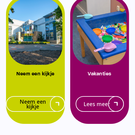
Neem een kijkje
Vakanties
Neem een
Lees meer
kijkje