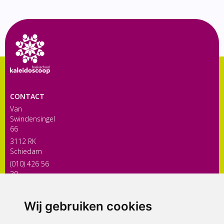
CONTACT
Van
Swindensingel
66
3112 RK
Schiedam
(010) 426 56
30
directiekaleidoscoop@siko.nl
Wij gebruiken cookies
ONDERDEEL VAN