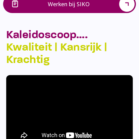
Werken bij SIKO
Kaleidoscoop….
Kwaliteit | Kansrijk |
Krachtig