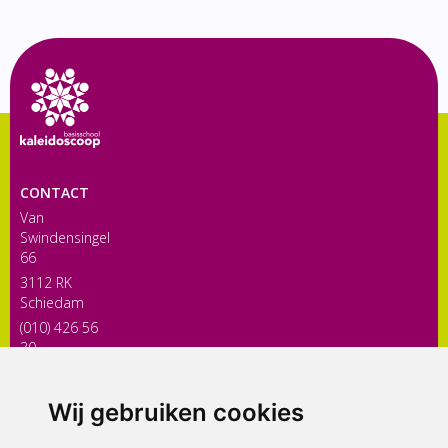
CONTACT
Van
Swindensingel
66
3112 RK
Schiedam
(010) 426 56
30
directiekaleidoscoop@siko.nl
Wij gebruiken cookies
ONDERDEEL VAN