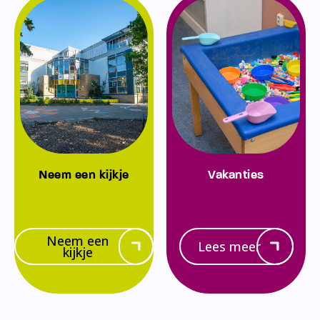
Neem een kijkje
Vakanties
Neem een
Lees meer
kijkje