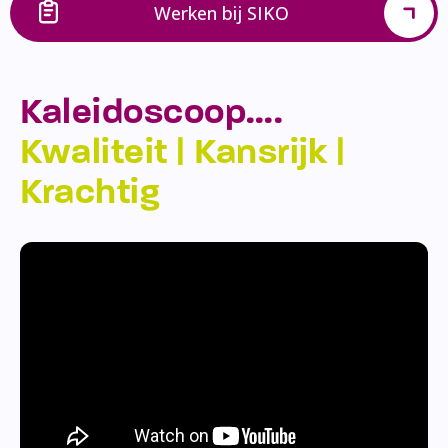
Werken bij SIKO
Kaleidoscoop….
Kwaliteit | Kansrijk |
Krachtig