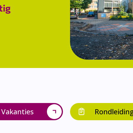
tig
Vakanties
Rondleidin