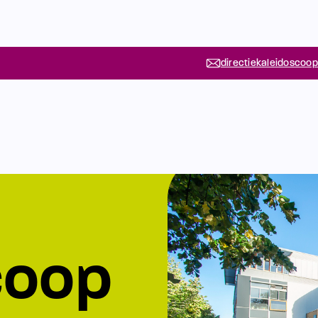
directiekaleidoscoop
coop