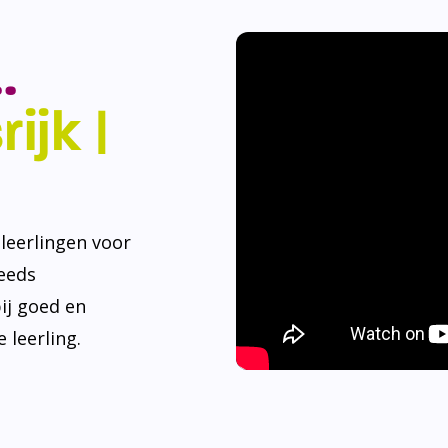
.
ijk |
eerlingen voor
teeds
ij goed en
 leerling.