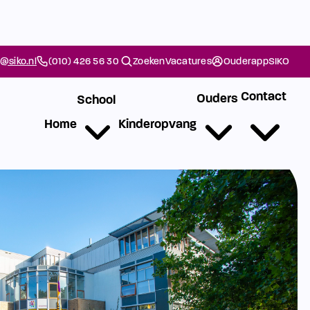
@siko.nl
(010) 426 56 30
Zoeken
Vacatures
Ouderapp
SIKO
Contact
Ouders
School
Home
Kinderopvang