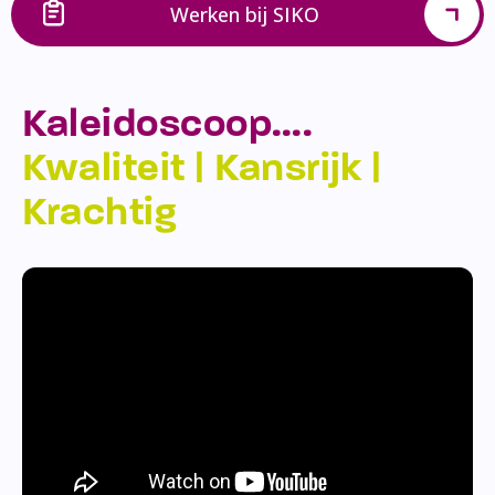
Werken bij SIKO
Kaleidoscoop….
Kwaliteit | Kansrijk |
Krachtig