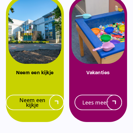
Neem een kijkje
Vakanties
Neem een
Lees meer
kijkje