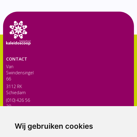
CONTACT
Van
Swindensingel
66
3112 RK
Schiedam
(010) 426 56
30
directiekaleidoscoop@siko.nl
Wij gebruiken cookies
ONDERDEEL VAN