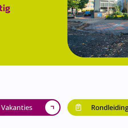
tig
Vakanties
Rondleidin