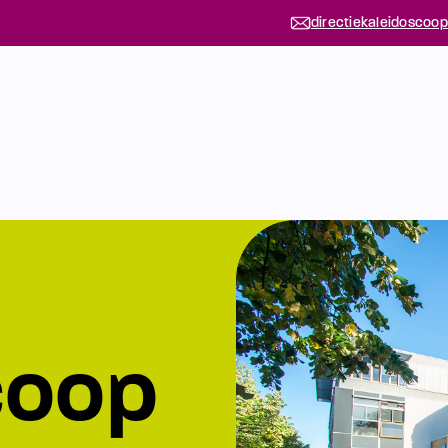
directiekaleidoscoop
coop