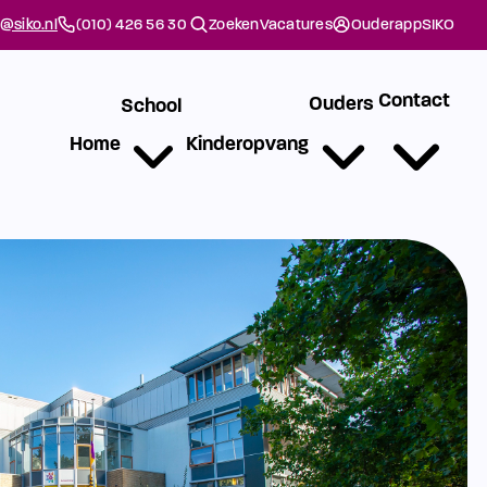
@siko.nl
(010) 426 56 30
Zoeken
Vacatures
Ouderapp
SIKO
Contact
Ouders
School
Home
Kinderopvang