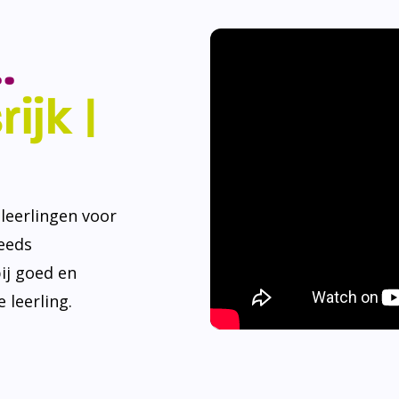
.
ijk |
eerlingen voor
teeds
ij goed en
 leerling.