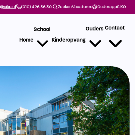
@siko.nl
(010) 426 56 30
Zoeken
Vacatures
Ouderapp
SIKO
Contact
Ouders
School
Home
Kinderopvang