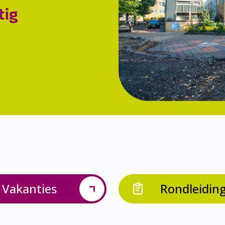
tig
Vakanties
Rondleidin