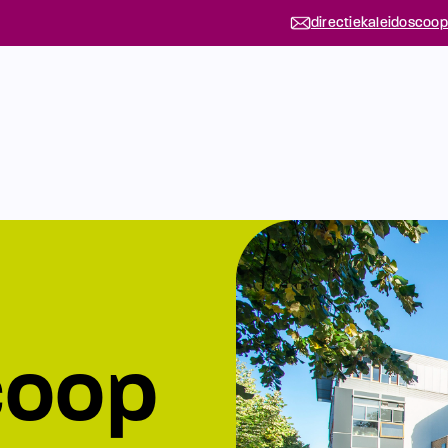
directiekaleidoscoop
coop