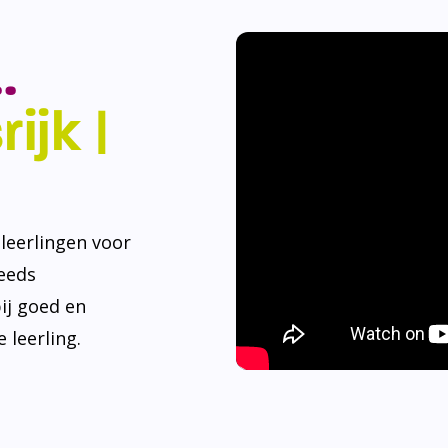
.
ijk |
eerlingen voor
teeds
ij goed en
 leerling.