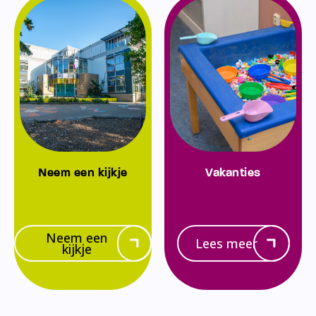
Neem een kijkje
Vakanties
Neem een
Lees meer
kijkje