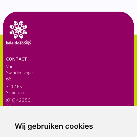
CONTACT
Van
Swindensingel
66
3112 RK
Schiedam
(010) 426 56
30
directiekaleidoscoop@siko.nl
Wij gebruiken cookies
ONDERDEEL VAN