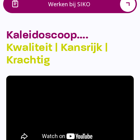
Werken bij SIKO
Kaleidoscoop….
Kwaliteit | Kansrijk |
Krachtig