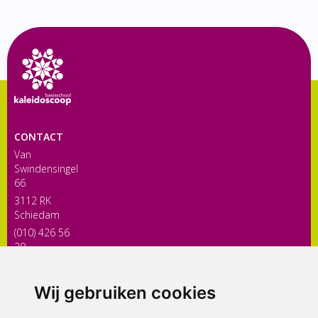
CONTACT
Van
Swindensingel
66
3112 RK
Schiedam
(010) 426 56
30
directiekaleidoscoop@siko.nl
Wij gebruiken cookies
ONDERDEEL VAN