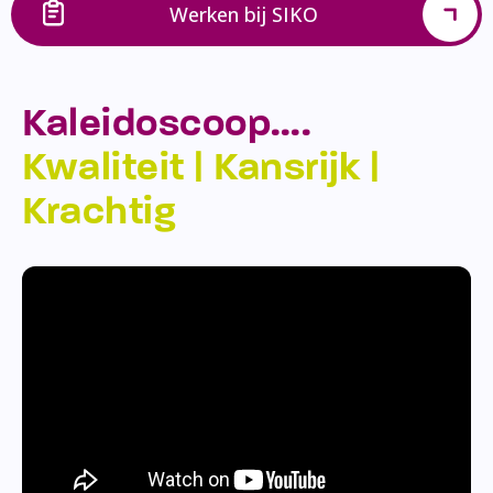
Werken bij SIKO
Kaleidoscoop….
Kwaliteit | Kansrijk |
Krachtig