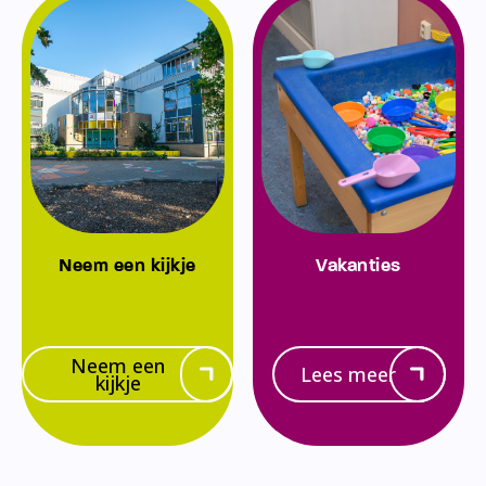
Neem een kijkje
Vakanties
Neem een
Lees meer
kijkje