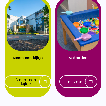
Neem een kijkje
Vakanties
Neem een
Lees meer
kijkje