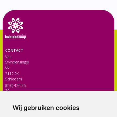
CONTACT
Van
Swindensingel
66
3112 RK
Schiedam
(010) 426 56
30
directiekaleidoscoop@siko.nl
Wij gebruiken cookies
ONDERDEEL VAN