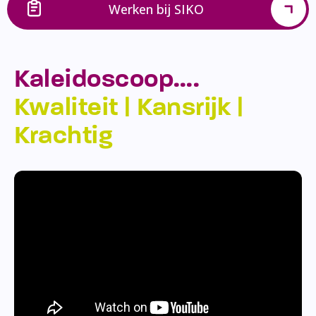
Werken bij SIKO
Kaleidoscoop….
Kwaliteit | Kansrijk |
Krachtig