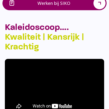
Werken bij SIKO
Kaleidoscoop….
Kwaliteit | Kansrijk |
Krachtig