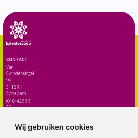
CONTACT
Van
Swindensingel
66
3112 RK
Schiedam
(010) 426 56
30
directiekaleidoscoop@siko.nl
Wij gebruiken cookies
ONDERDEEL VAN