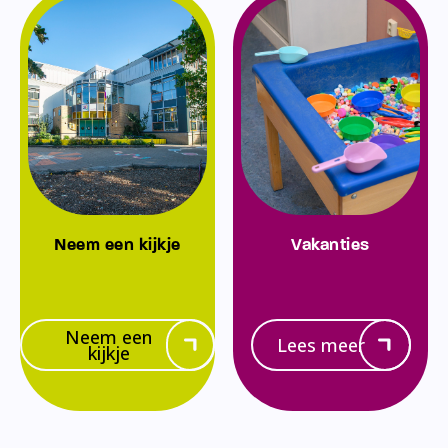
Neem een kijkje
Vakanties
Neem een
Lees meer
kijkje