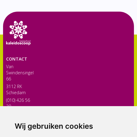
CONTACT
Van
Swindensingel
66
3112 RK
Schiedam
(010) 426 56
30
directiekaleidoscoop@siko.nl
Wij gebruiken cookies
ONDERDEEL VAN