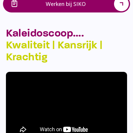
Werken bij SIKO
Kaleidoscoop….
Kwaliteit | Kansrijk |
Krachtig