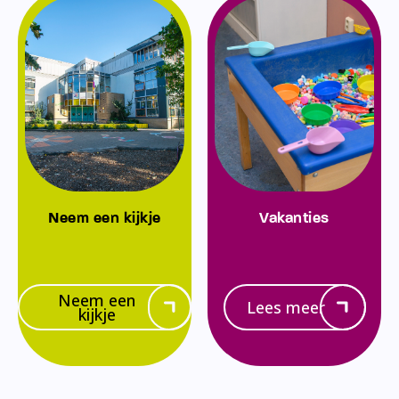
Neem een kijkje
Vakanties
Neem een
Lees meer
kijkje