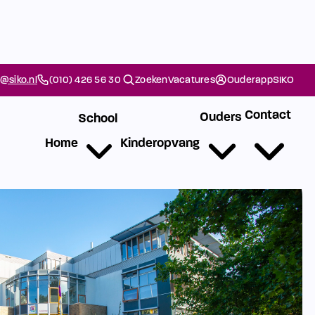
@siko.nl
(010) 426 56 30
Zoeken
Vacatures
Ouderapp
SIKO
Contact
Ouders
School
Home
Kinderopvang