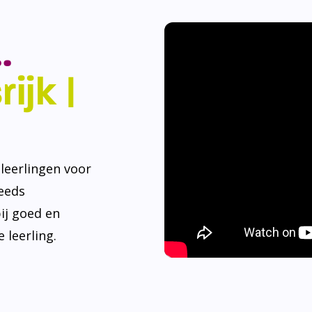
.
ijk |
eerlingen voor
teeds
ij goed en
 leerling.