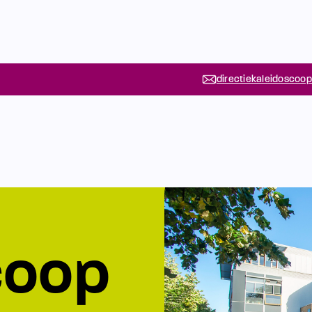
directiekaleidoscoop
coop