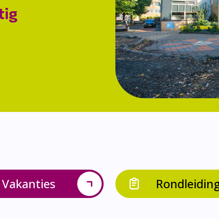
tig
Vakanties
Rondleidin