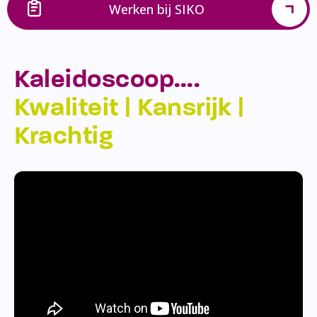
Werken bij SIKO
Kaleidoscoop….
Kwaliteit | Kansrijk |
Krachtig