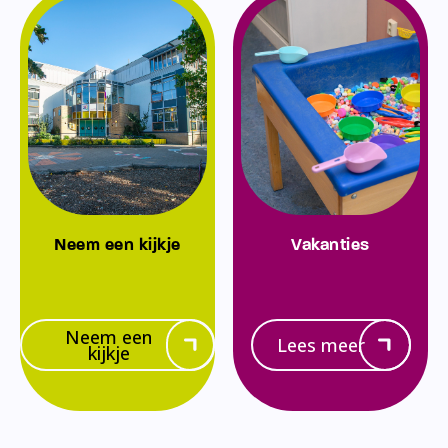
Neem een kijkje
Vakanties
Neem een
Lees meer
kijkje