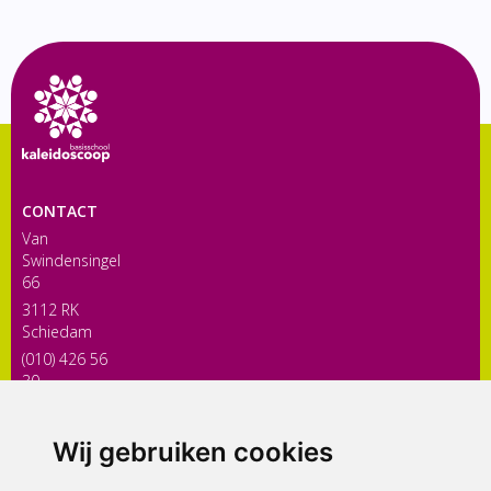
CONTACT
Van
Swindensingel
66
3112 RK
Schiedam
(010) 426 56
30
directiekaleidoscoop@siko.nl
Wij gebruiken cookies
ONDERDEEL VAN