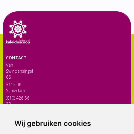
CONTACT
Van
Swindensingel
66
3112 RK
Schiedam
(010) 426 56
30
directiekaleidoscoop@siko.nl
Wij gebruiken cookies
ONDERDEEL VAN