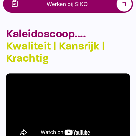
Werken bij SIKO
Kaleidoscoop….
Kwaliteit | Kansrijk |
Krachtig