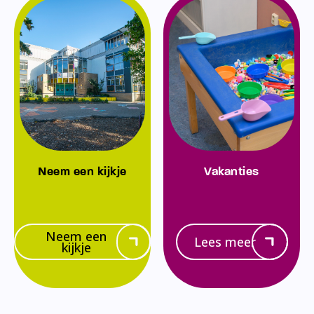
Neem een kijkje
Vakanties
Neem een
Lees meer
kijkje