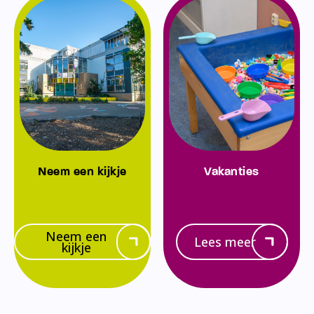
Neem een kijkje
Vakanties
Neem een
Lees meer
kijkje