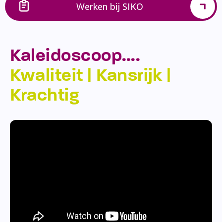
Werken bij SIKO
Kaleidoscoop….
Kwaliteit | Kansrijk |
Krachtig