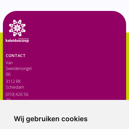
CONTACT
Van
Swindensingel
66
3112 RK
Schiedam
(010) 426 56
30
directiekaleidoscoop@siko.nl
Wij gebruiken cookies
ONDERDEEL VAN