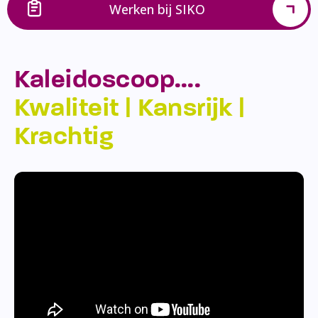
Werken bij SIKO
Kaleidoscoop….
Kwaliteit | Kansrijk |
Krachtig