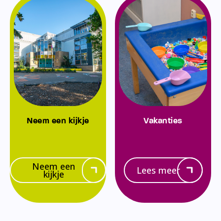
Neem een kijkje
Vakanties
Neem een
Lees meer
kijkje