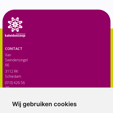
CONTACT
Van
Swindensingel
66
3112 RK
Schiedam
(010) 426 56
30
directiekaleidoscoop@siko.nl
Wij gebruiken cookies
ONDERDEEL VAN