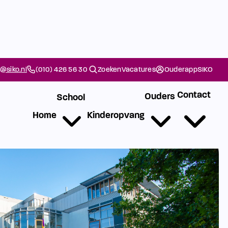
@siko.nl
(010) 426 56 30
Zoeken
Vacatures
Ouderapp
SIKO
Contact
Ouders
School
Home
Kinderopvang