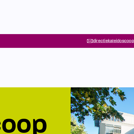
directiekaleidoscoop
coop