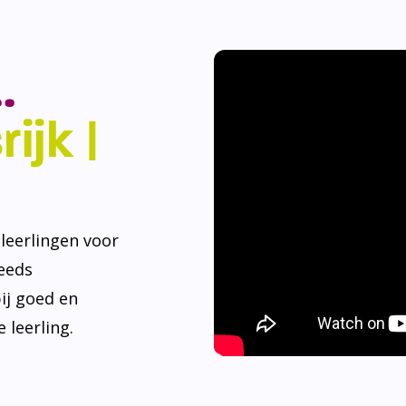
.
ijk |
eerlingen voor
teeds
ij goed en
 leerling.