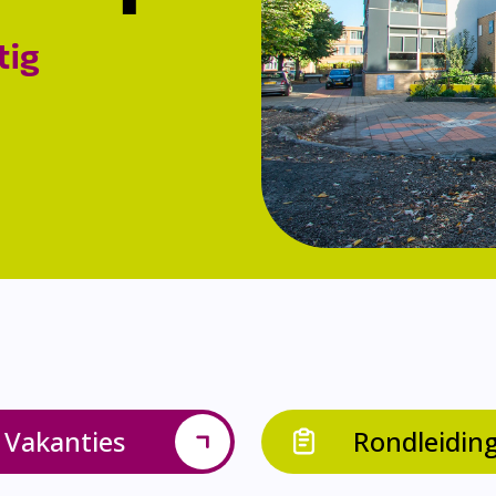
tig
Vakanties
Rondleidin