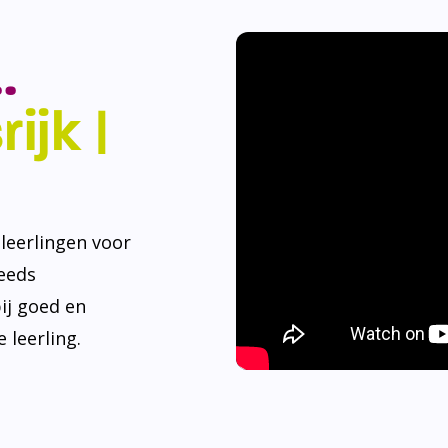
.
ijk |
eerlingen voor
teeds
ij goed en
 leerling.