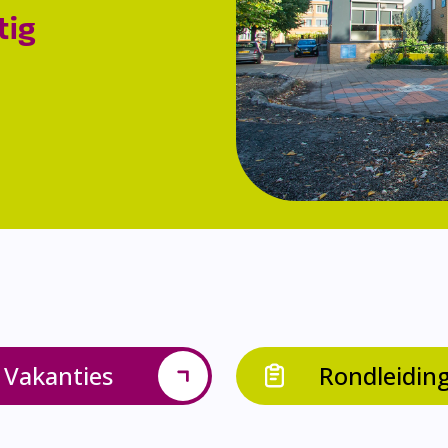
tig
Vakanties
Rondleidin