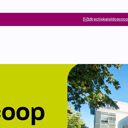
directiekaleidoscoop
coop