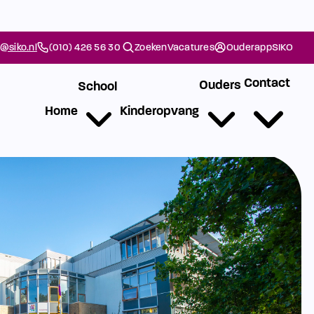
@siko.nl
(010) 426 56 30
Zoeken
Vacatures
Ouderapp
SIKO
Contact
Ouders
School
Home
Kinderopvang