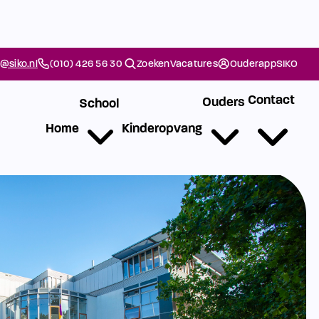
@siko.nl
(010) 426 56 30
Zoeken
Vacatures
Ouderapp
SIKO
Contact
Ouders
School
Home
Kinderopvang