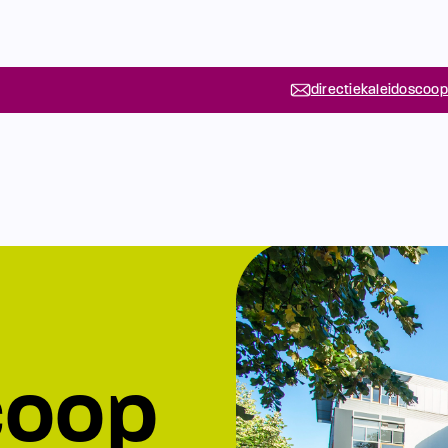
directiekaleidoscoop
coop