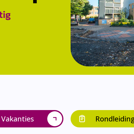
tig
Vakanties
Rondleidin