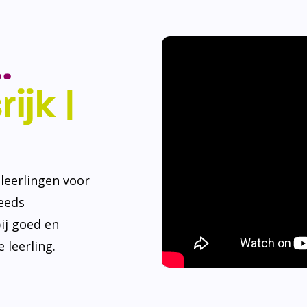
.
ijk |
eerlingen voor
teeds
ij goed en
 leerling.