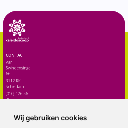
CONTACT
Van
Swindensingel
66
3112 RK
Schiedam
(010) 426 56
30
directiekaleidoscoop@siko.nl
Wij gebruiken cookies
ONDERDEEL VAN