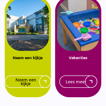
Neem een kijkje
Vakanties
Neem een
Lees meer
kijkje