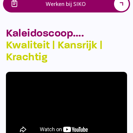
Werken bij SIKO
Kaleidoscoop….
Kwaliteit | Kansrijk |
Krachtig