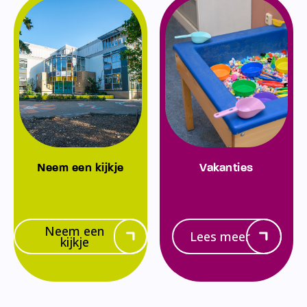
Neem een kijkje
Vakanties
Neem een
Lees meer
kijkje