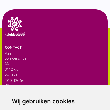
CONTACT
Van
Swindensingel
66
3112 RK
Schiedam
(010) 426 56
30
directiekaleidoscoop@siko.nl
Wij gebruiken cookies
ONDERDEEL VAN