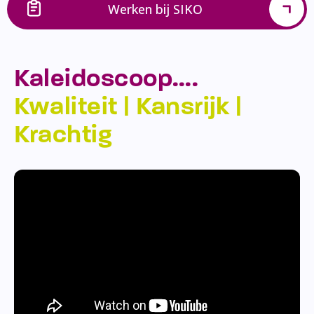
Werken bij SIKO
Kaleidoscoop….
Kwaliteit | Kansrijk |
Krachtig