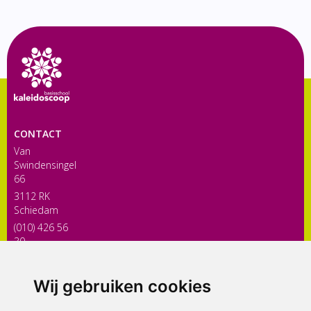
CONTACT
Van
Swindensingel
66
3112 RK
Schiedam
(010) 426 56
30
directiekaleidoscoop@siko.nl
Wij gebruiken cookies
ONDERDEEL VAN