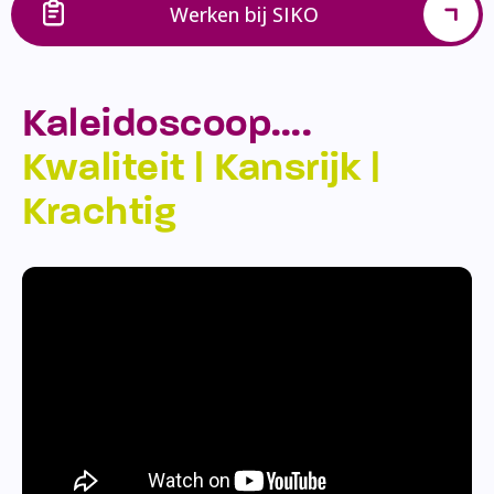
Werken bij SIKO
Kaleidoscoop….
Kwaliteit | Kansrijk |
Krachtig