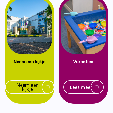
Neem een kijkje
Vakanties
Neem een
Lees meer
kijkje