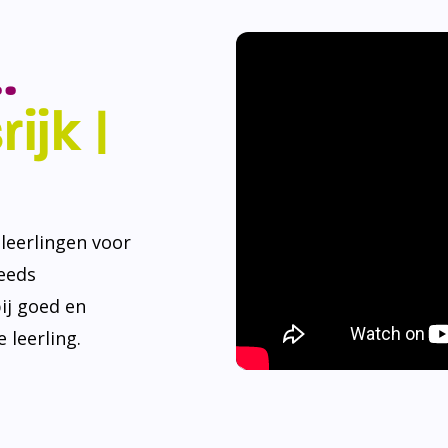
.
ijk |
eerlingen voor
teeds
ij goed en
 leerling.