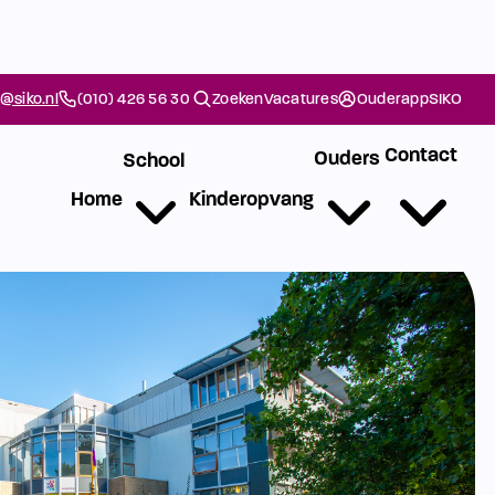
@siko.nl
(010) 426 56 30
Zoeken
Vacatures
Ouderapp
SIKO
Contact
Ouders
School
Home
Kinderopvang