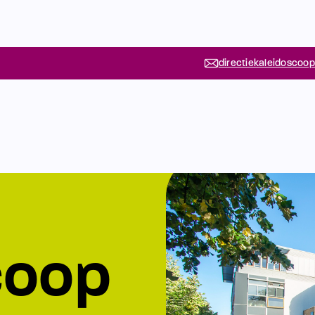
directiekaleidoscoop
coop