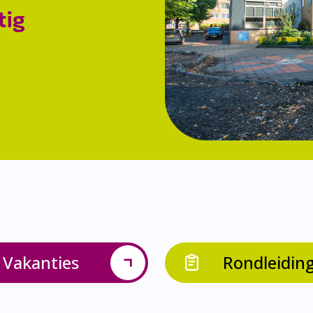
tig
Vakanties
Rondleidin