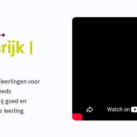
.
ijk |
eerlingen voor
teeds
ij goed en
 leerling.