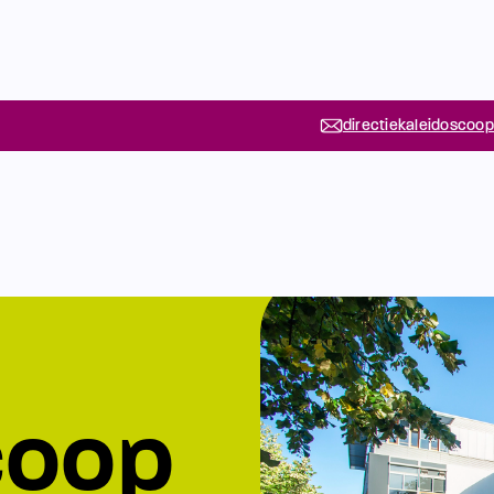
directiekaleidoscoop
coop