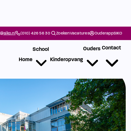
@siko.nl
(010) 426 56 30
Zoeken
Vacatures
Ouderapp
SIKO
Contact
Ouders
School
Home
Kinderopvang