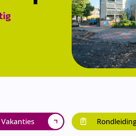
tig
Vakanties
Rondleidin