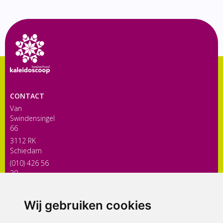
CONTACT
Van
Swindensingel
66
3112 RK
Schiedam
(010) 426 56
30
directiekaleidoscoop@siko.nl
Wij gebruiken cookies
ONDERDEEL VAN