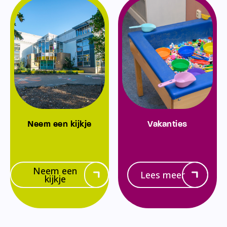
Neem een kijkje
Vakanties
Neem een
Lees meer
kijkje