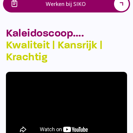
Werken bij SIKO
Kaleidoscoop….
Kwaliteit | Kansrijk |
Krachtig