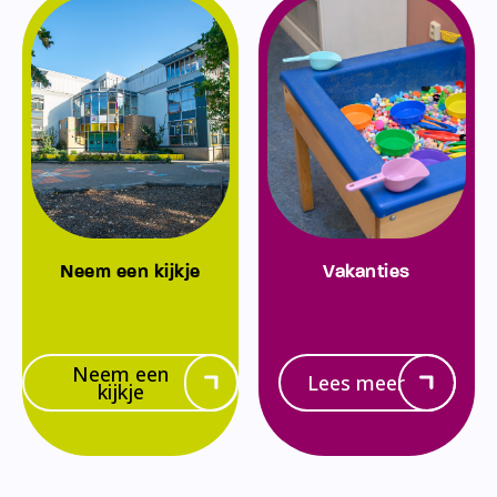
Neem een kijkje
Vakanties
Neem een
Lees meer
kijkje