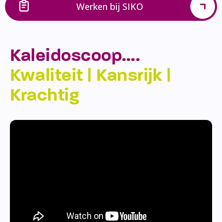
Werken bij SIKO
Kaleidoscoop….
Kwaliteit | Kansrijk |
Krachtig