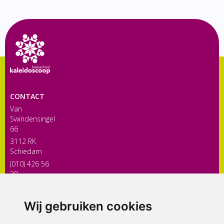
CONTACT
Van
Swindensingel
66
3112 RK
Schiedam
(010) 426 56
30
directiekaleidoscoop@siko.nl
Wij gebruiken cookies
ONDERDEEL VAN