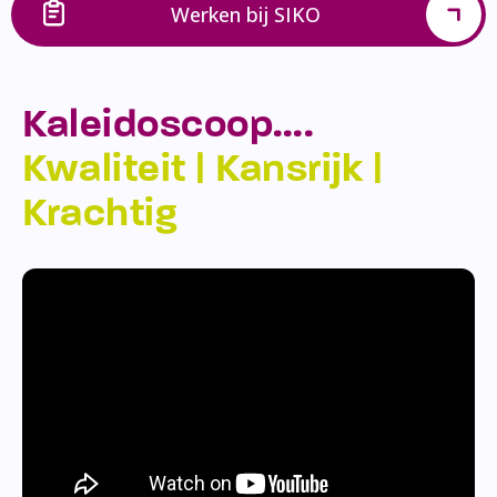
Werken bij SIKO
Kaleidoscoop….
Kwaliteit | Kansrijk |
Krachtig