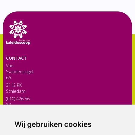
CONTACT
Van
Swindensingel
66
3112 RK
Schiedam
(010) 426 56
30
directiekaleidoscoop@siko.nl
Wij gebruiken cookies
ONDERDEEL VAN