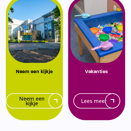
Neem een kijkje
Vakanties
Neem een
Lees meer
kijkje