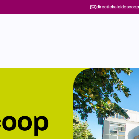
directiekaleidoscoop
coop