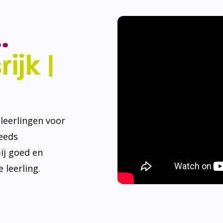
.
ijk |
eerlingen voor
teeds
ij goed en
 leerling.