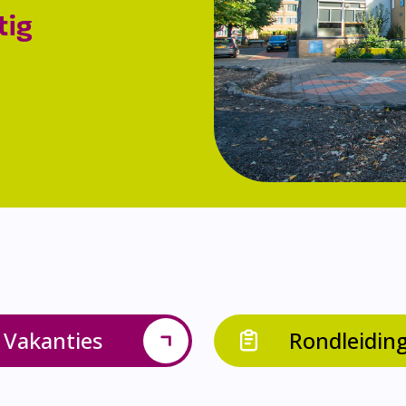
tig
Vakanties
Rondleidin