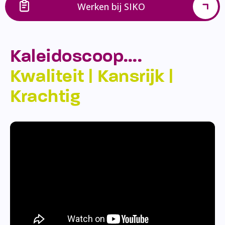
Werken bij SIKO
Kaleidoscoop….
Kwaliteit | Kansrijk |
Krachtig