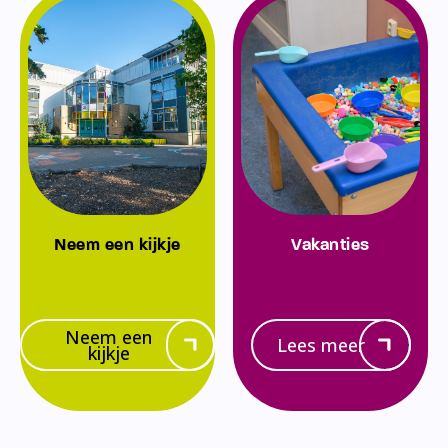
Neem een kijkje
Vakanties
Neem een
Lees meer
kijkje