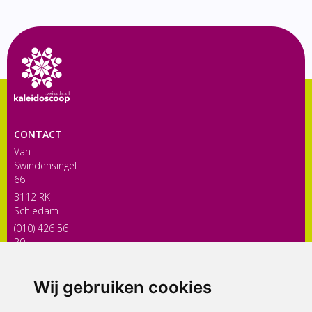
CONTACT
Van
Swindensingel
66
3112 RK
Schiedam
(010) 426 56
30
directiekaleidoscoop@siko.nl
Wij gebruiken cookies
ONDERDEEL VAN