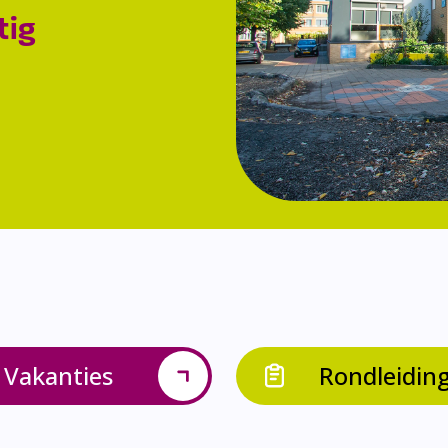
tig
Vakanties
Rondleidin