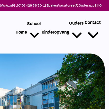
@siko.nl
(010) 426 56 30
Zoeken
Vacatures
Ouderapp
SIKO
Contact
Ouders
School
Home
Kinderopvang