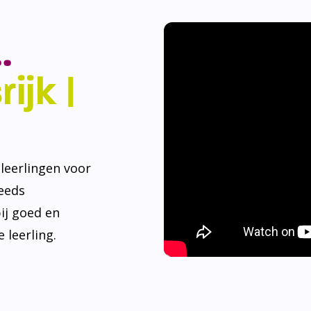
.
ijk |
eerlingen voor
teeds
ij goed en
 leerling.