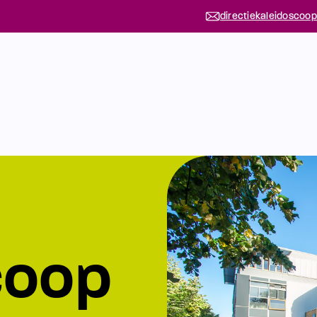
directiekaleidoscoop
coop