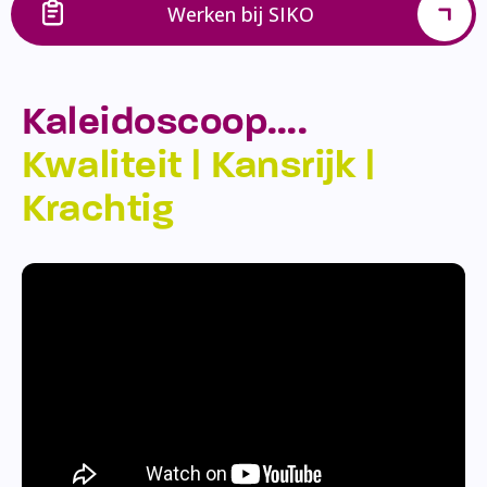
Werken bij SIKO
Kaleidoscoop….
Kwaliteit | Kansrijk |
Krachtig