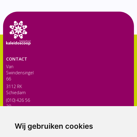
CONTACT
Van
Swindensingel
66
3112 RK
Schiedam
(010) 426 56
30
directiekaleidoscoop@siko.nl
Wij gebruiken cookies
ONDERDEEL VAN