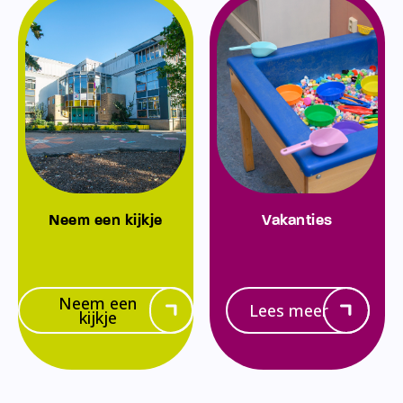
Neem een kijkje
Vakanties
Neem een
Lees meer
kijkje