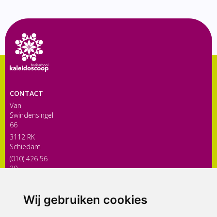
CONTACT
Van
Swindensingel
66
3112 RK
Schiedam
(010) 426 56
30
directiekaleidoscoop@siko.nl
Wij gebruiken cookies
ONDERDEEL VAN