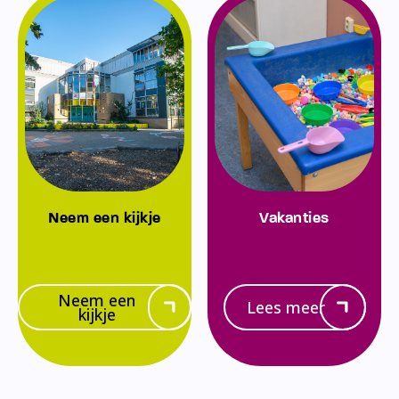
Neem een kijkje
Vakanties
Neem een
Lees meer
kijkje