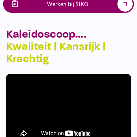
Werken bij SIKO
Kaleidoscoop….
Kwaliteit | Kansrijk |
Krachtig