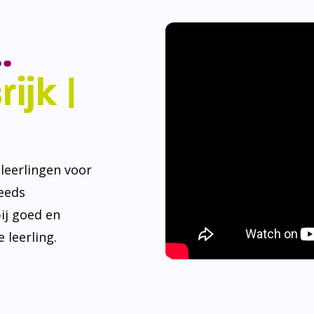
.
ijk |
eerlingen voor
teeds
ij goed en
 leerling.