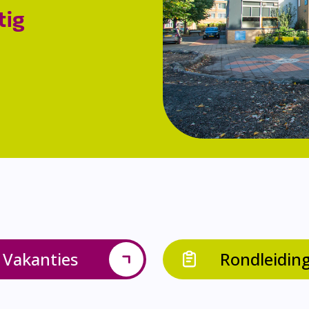
tig
Vakanties
Rondleidin