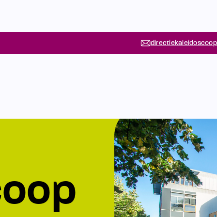
directiekaleidoscoop
coop