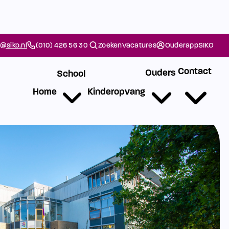
@siko.nl
(010) 426 56 30
Zoeken
Vacatures
Ouderapp
SIKO
Contact
Ouders
School
Home
Kinderopvang