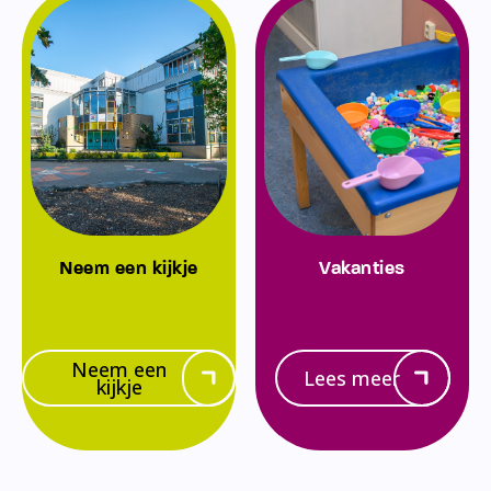
Neem een kijkje
Vakanties
Neem een
Lees meer
kijkje