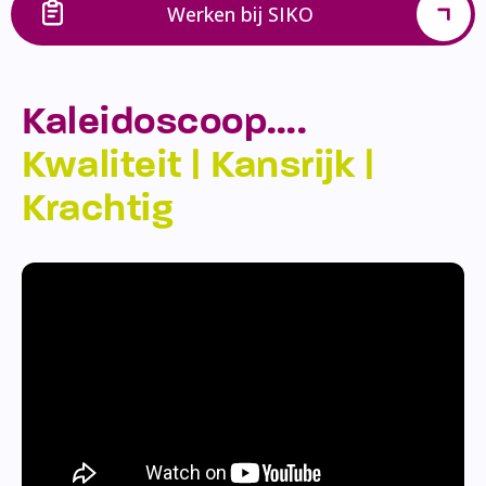
Werken bij SIKO
Kaleidoscoop….
Kwaliteit | Kansrijk |
Krachtig