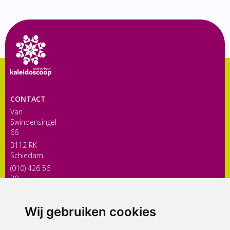
CONTACT
Van
Swindensingel
66
3112 RK
Schiedam
(010) 426 56
30
directiekaleidoscoop@siko.nl
Wij gebruiken cookies
ONDERDEEL VAN