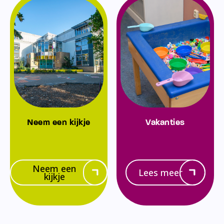
Neem een kijkje
Vakanties
Neem een
Lees meer
kijkje