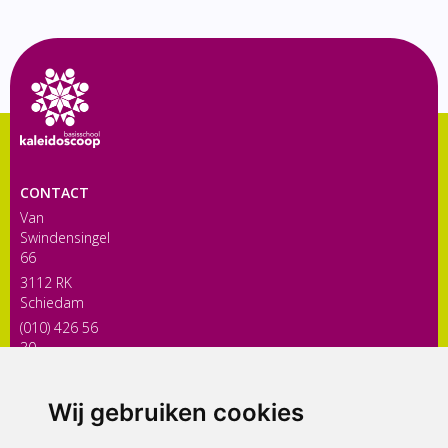
CONTACT
Van
Swindensingel
66
3112 RK
Schiedam
(010) 426 56
30
directiekaleidoscoop@siko.nl
Wij gebruiken cookies
ONDERDEEL VAN