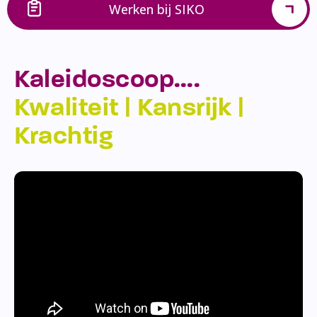
Werken bij SIKO
Kaleidoscoop….
Kwaliteit | Kansrijk |
Krachtig