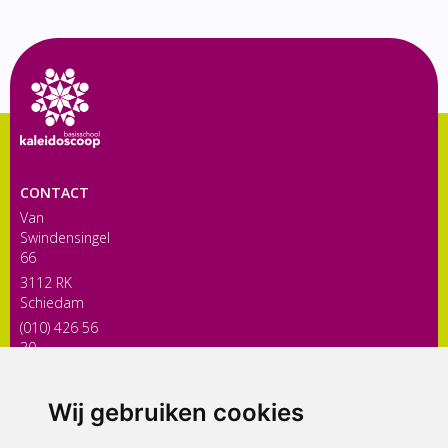
CONTACT
Van
Swindensingel
66
3112 RK
Schiedam
(010) 426 56
30
directiekaleidoscoop@siko.nl
Wij gebruiken cookies
ONDERDEEL VAN