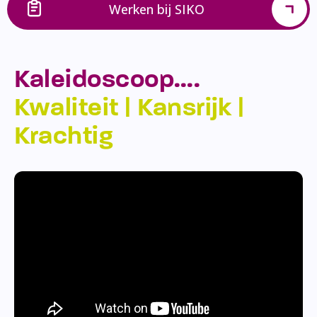
Werken bij SIKO
Kaleidoscoop….
Kwaliteit | Kansrijk |
Krachtig