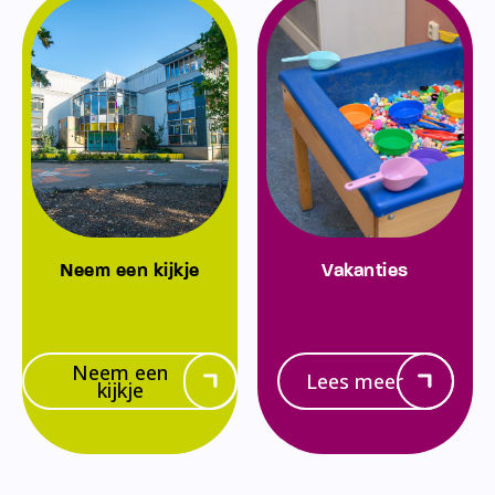
Neem een kijkje
Vakanties
Neem een
Lees meer
kijkje