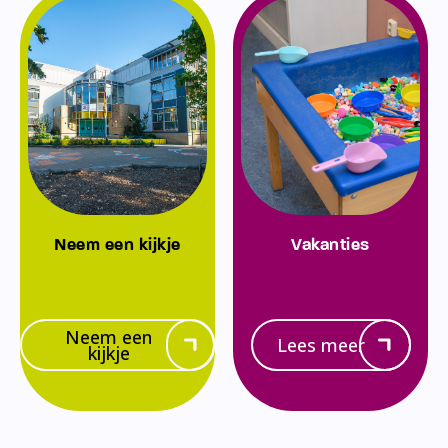
Neem een kijkje
Vakanties
Neem een
Lees meer
kijkje