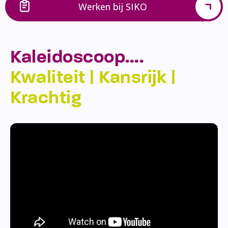
Werken bij SIKO
Kaleidoscoop….
Kwaliteit | Kansrijk |
Krachtig