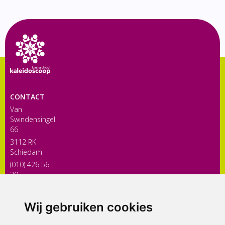
CONTACT
Van
Swindensingel
66
3112 RK
Schiedam
(010) 426 56
30
directiekaleidoscoop@siko.nl
Wij gebruiken cookies
ONDERDEEL VAN