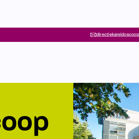
directiekaleidoscoop
coop