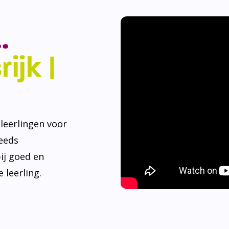
.
ijk |
eerlingen voor
teeds
ij goed en
 leerling.