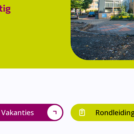
tig
Vakanties
Rondleidin