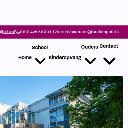
@siko.nl
(010) 426 56 30
Zoeken
Vacatures
Ouderapp
SIKO
Contact
Ouders
School
Home
Kinderopvang