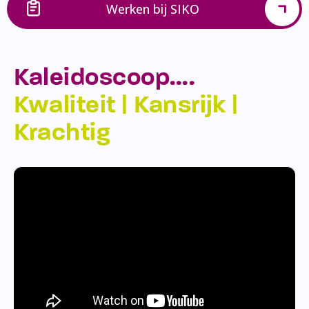
Werken bij SIKO
Kaleidoscoop….
Kwaliteit | Kansrijk |
Krachtig