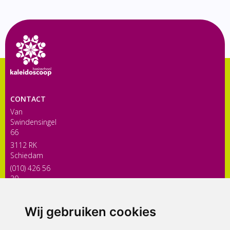
CONTACT
Van
Swindensingel
66
3112 RK
Schiedam
(010) 426 56
30
directiekaleidoscoop@siko.nl
Wij gebruiken cookies
ONDERDEEL VAN