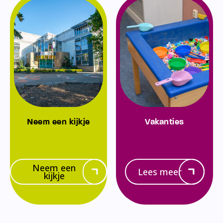
Neem een kijkje
Vakanties
Neem een
Lees meer
kijkje