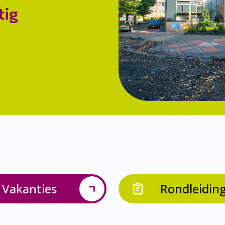
tig
Vakanties
Rondleidin