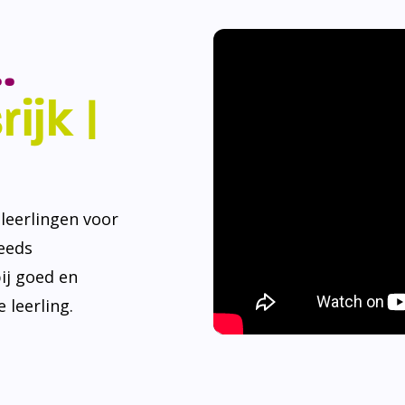
.
ijk |
eerlingen voor
teeds
ij goed en
 leerling.