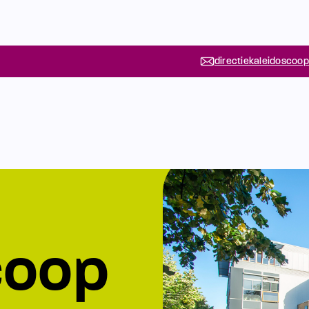
directiekaleidoscoop
coop