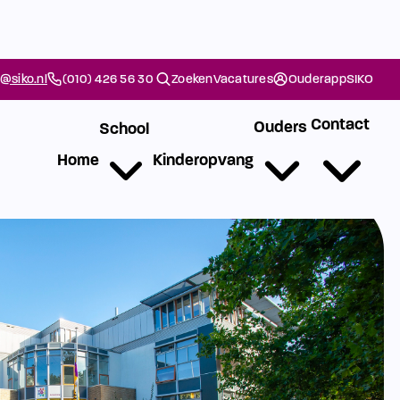
@siko.nl
(010) 426 56 30
Zoeken
Vacatures
Ouderapp
SIKO
Contact
Ouders
School
Home
Kinderopvang